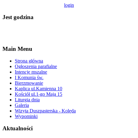
login
Jest godzina
Main Menu
Strona główna
Ogłoszenia parafialne
Intencje mszalne
I Komunia św.
Bierzmowanie
Kaplica ul.Kamienna 10
Kościół ul.1-go Maja 15
Liturgia dnia
Galeria
Wizyta Duszpasterska - Kolęda
Wypominki
Aktualności