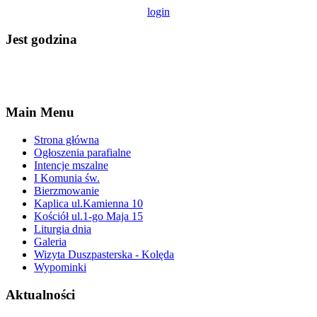
login
Jest godzina
Main Menu
Strona główna
Ogłoszenia parafialne
Intencje mszalne
I Komunia św.
Bierzmowanie
Kaplica ul.Kamienna 10
Kościół ul.1-go Maja 15
Liturgia dnia
Galeria
Wizyta Duszpasterska - Kolęda
Wypominki
Aktualności