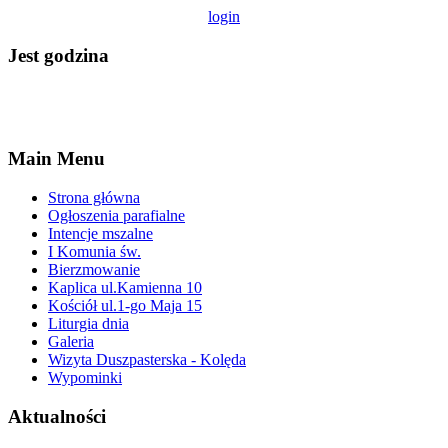
login
Jest godzina
Main Menu
Strona główna
Ogłoszenia parafialne
Intencje mszalne
I Komunia św.
Bierzmowanie
Kaplica ul.Kamienna 10
Kościół ul.1-go Maja 15
Liturgia dnia
Galeria
Wizyta Duszpasterska - Kolęda
Wypominki
Aktualności