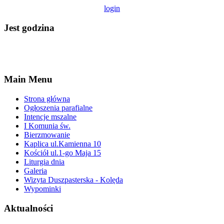
login
Jest godzina
Main Menu
Strona główna
Ogłoszenia parafialne
Intencje mszalne
I Komunia św.
Bierzmowanie
Kaplica ul.Kamienna 10
Kościół ul.1-go Maja 15
Liturgia dnia
Galeria
Wizyta Duszpasterska - Kolęda
Wypominki
Aktualności