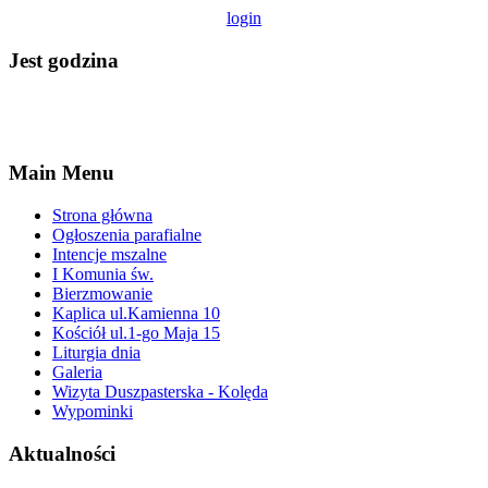
login
Jest godzina
Main Menu
Strona główna
Ogłoszenia parafialne
Intencje mszalne
I Komunia św.
Bierzmowanie
Kaplica ul.Kamienna 10
Kościół ul.1-go Maja 15
Liturgia dnia
Galeria
Wizyta Duszpasterska - Kolęda
Wypominki
Aktualności