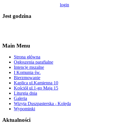
login
Jest godzina
Main Menu
Strona główna
Ogłoszenia parafialne
Intencje mszalne
I Komunia św.
Bierzmowanie
Kaplica ul.Kamienna 10
Kościół ul.1-go Maja 15
Liturgia dnia
Galeria
Wizyta Duszpasterska - Kolęda
Wypominki
Aktualności