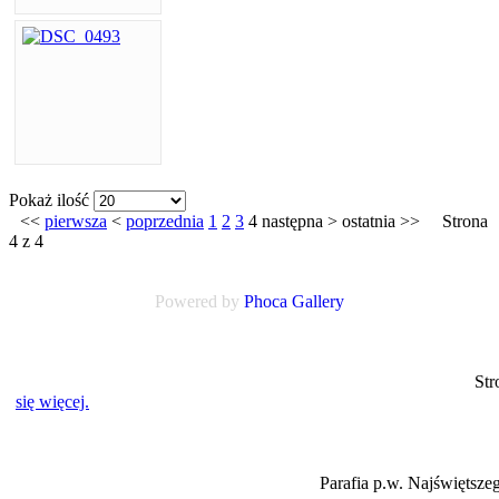
Pokaż ilość
<<
pierwsza
<
poprzednia
1
2
3
4
następna
>
ostatnia
>>
Strona
4 z 4
Powered by
Phoca
Gallery
Strona www.myslakowice.diecezja.legnica.
się więcej.
Parafia p.w. Najświętszego Serca Pana Je