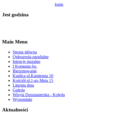
login
Jest godzina
Main Menu
Strona główna
Ogłoszenia parafialne
Intencje mszalne
I Komunia św.
Bierzmowanie
Kaplica ul.Kamienna 10
Kościół ul.1-go Maja 15
Liturgia dnia
Galeria
Wizyta Duszpasterska - Kolęda
Wypominki
Aktualności