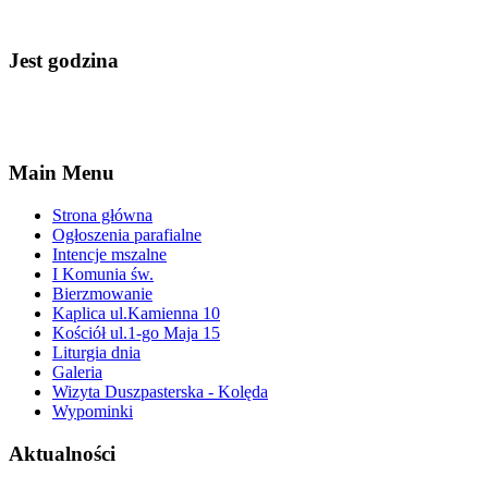
Jest godzina
Main Menu
Strona główna
Ogłoszenia parafialne
Intencje mszalne
I Komunia św.
Bierzmowanie
Kaplica ul.Kamienna 10
Kościół ul.1-go Maja 15
Liturgia dnia
Galeria
Wizyta Duszpasterska - Kolęda
Wypominki
Aktualności