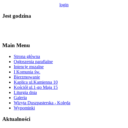
login
Jest godzina
Main Menu
Strona główna
Ogłoszenia parafialne
Intencje mszalne
I Komunia św.
Bierzmowanie
Kaplica ul.Kamienna 10
Kościół ul.1-go Maja 15
Liturgia dnia
Galeria
Wizyta Duszpasterska - Kolęda
Wypominki
Aktualności