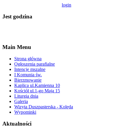
login
Jest godzina
Main Menu
Strona główna
Ogłoszenia parafialne
Intencje mszalne
I Komunia św.
Bierzmowanie
Kaplica ul.Kamienna 10
Kościół ul.1-go Maja 15
Liturgia dnia
Galeria
Wizyta Duszpasterska - Kolęda
Wypominki
Aktualności