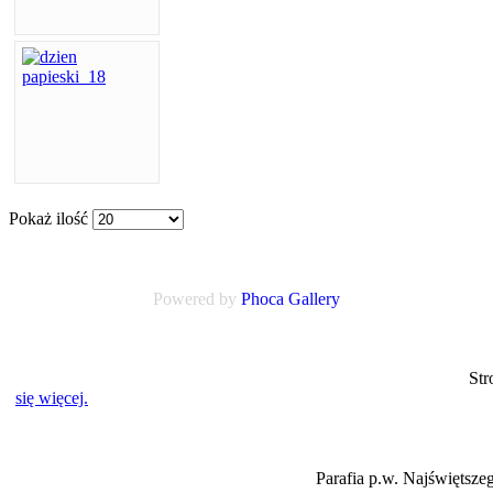
Pokaż ilość
Powered by
Phoca
Gallery
Strona www.myslakowice.diecezja.legnica.
się więcej.
Parafia p.w. Najświętszego Serca Pana Je