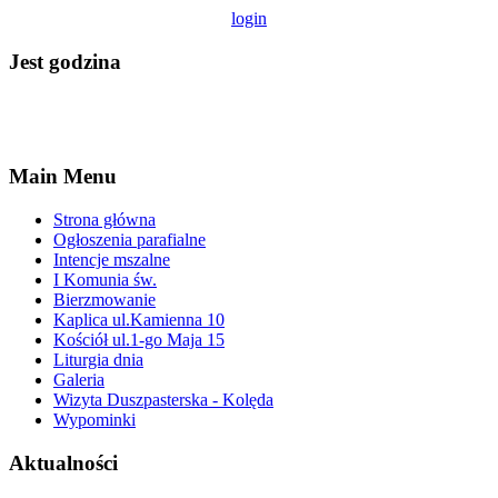
login
Jest godzina
Main Menu
Strona główna
Ogłoszenia parafialne
Intencje mszalne
I Komunia św.
Bierzmowanie
Kaplica ul.Kamienna 10
Kościół ul.1-go Maja 15
Liturgia dnia
Galeria
Wizyta Duszpasterska - Kolęda
Wypominki
Aktualności