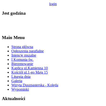
login
Jest godzina
Main Menu
Strona główna
Ogłoszenia parafialne
Intencje mszalne
I Komunia św.
Bierzmowanie
Kaplica ul.Kamienna 10
Kościół ul.1-go Maja 15
Liturgia dnia
Galeria
Wizyta Duszpasterska - Kolęda
Wypominki
Aktualności