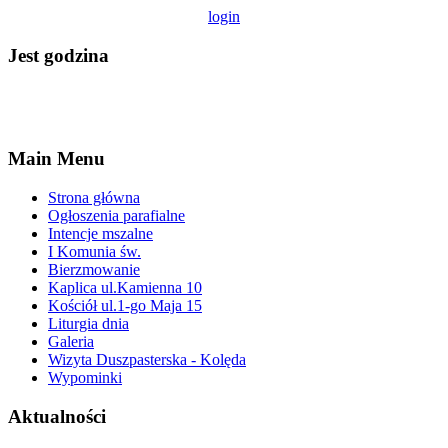
login
Jest godzina
Main Menu
Strona główna
Ogłoszenia parafialne
Intencje mszalne
I Komunia św.
Bierzmowanie
Kaplica ul.Kamienna 10
Kościół ul.1-go Maja 15
Liturgia dnia
Galeria
Wizyta Duszpasterska - Kolęda
Wypominki
Aktualności